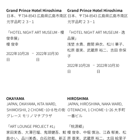
Grand Prince Hotel Hiroshima
Grand Prince Hotel Hiroshima
日本、〒734-8543 広島県広島市南区
日本、〒734-8543 広島県広島市南区
元宇品町２３−１
元宇品町２３−１
「HOTEL NIGHT ART MUSEUM - 榎
「HOTEL NIGHT ART MUSEUM - 逸
俊幸展」
品展」
榎 俊幸
浅埜 水貴、鹿間 麻衣、松川 華子、
松原 亜実、武蔵原 裕二、吉田 奈保
−
2022年10月30
2022年10月28
子
日
日
−
2022年10月30
2022年10月28
日
日
OKAYAMA
HIROSHIMA
JAPAN, OKAYAMA, KITA WARD,
JAPAN, HIROSHIMA, NAKA WARD,
SHIMOISHII, 2 CHOME−10−8 杜の街
OTEMACHI, 1 CHOME−1−26 大手町
グレース モリノマチプラザ
一番ビル
「ART LOUNGE PROJECT #1」
「桃源郷」
家田実香、大澤巴瑠、鬼頭健吾、鮫
榎 俊幸、中堀 慎治、江森 郁美、松
島ゆい、品川美香、白石効栽、新正
原 亜実、武蔵原 裕二、太田 絵里子