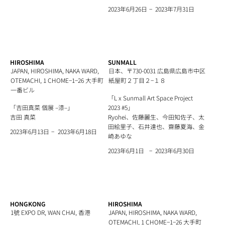
−
2023年7月31日
2023年6月26日
HIROSHIMA
SUNMALL
JAPAN, HIROSHIMA, NAKA WARD,
日本、〒730-0031 広島県広島市中区
OTEMACHI, 1 CHOME−1−26 大手町
紙屋町２丁目２−１８
一番ビル
「L x Sunmall Art Space Project
「吉田真菜 個展 –漆–」
2023 #5」
吉田 真菜
Ryohei、佐藤麗生、今田知佐子、太
田絵里子、石井達也、齋藤夏海、金
−
2023年6月18日
2023年6月13日
崎あゆな
−
2023年6月30日
2023年6月1日
HONGKONG
HIROSHIMA
1號 EXPO DR, WAN CHAI, 香港
JAPAN, HIROSHIMA, NAKA WARD,
OTEMACHI, 1 CHOME−1−26 大手町