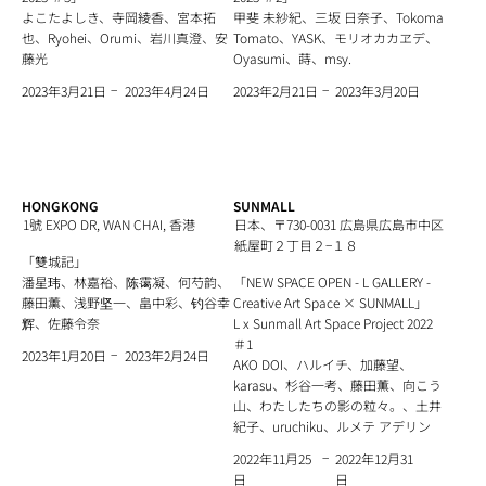
よこたよしき、寺岡綾香、宮本拓
甲斐 未紗紀、三坂 日奈子、Tokoma
也、Ryohei、Orumi、岩川真澄、安
Tomato、YASK、モリオカカヱデ、
藤光
Oyasumi、蒔、msy.
−
−
2023年4月24日
2023年3月20日
2023年3月21日
2023年2月21日
HONGKONG
SUNMALL
1號 EXPO DR, WAN CHAI, 香港
日本、〒730-0031 広島県広島市中区
紙屋町２丁目２−１８
「雙城記」
潘星玮、林嘉裕、陈霭凝、何芍韵、
「NEW SPACE OPEN - L GALLERY -
藤田薰、浅野坚一、畠中彩、钓谷幸
Creative Art Space × SUNMALL」
辉、佐藤令奈
L x Sunmall Art Space Project 2022
＃1
−
2023年2月24日
2023年1月20日
AKO DOI、ハルイチ、加藤望、
karasu、杉谷一考、藤田薫、向こう
山、わたしたちの影の粒々。、土井
紀子、uruchiku、ルメテ アデリン
−
2022年12月31
2022年11月25
日
日