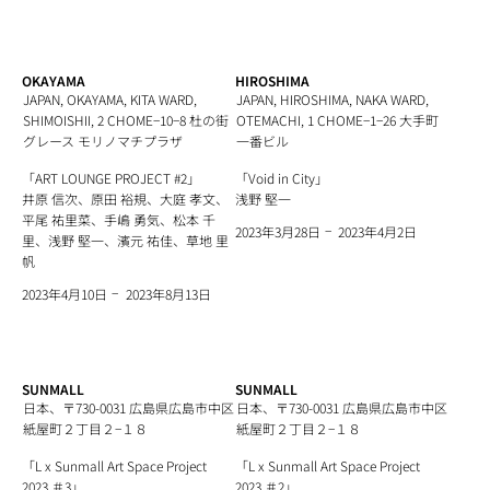
OKAYAMA
HIROSHIMA
JAPAN, OKAYAMA, KITA WARD,
JAPAN, HIROSHIMA, NAKA WARD,
SHIMOISHII, 2 CHOME−10−8 杜の街
OTEMACHI, 1 CHOME−1−26 大手町
グレース モリノマチプラザ
一番ビル
「ART LOUNGE PROJECT #2」
「Void in City」
井原 信次、原田 裕規、大庭 孝文、
浅野 堅一
平尾 祐里菜、手嶋 勇気、松本 千
−
2023年4月2日
2023年3月28日
里、浅野 堅一、濱元 祐佳、草地 里
帆
−
2023年8月13日
2023年4月10日
SUNMALL
SUNMALL
日本、〒730-0031 広島県広島市中区
日本、〒730-0031 広島県広島市中区
紙屋町２丁目２−１８
紙屋町２丁目２−１８
「L x Sunmall Art Space Project
「L x Sunmall Art Space Project
2023 ＃3」
2023 ＃2」