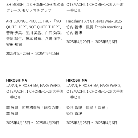
SHIMOISHII, 2 CHOME−10−8 杜の街
OTEMACHI, 1 CHOME−1−26 大手町
グレース モリノマチプラザ
一番ビル
ART LOUNGE PROJECT #6 - 「NOT
Hiroshima Art Galleires Week 2025
QUITE HERE, NOT QUITE THERE」
竹内 義博 個展「chain reaction」
菅野 歩美、品川 美香、白石 効栽、
竹内 義博
寺尾 瑠生、藤本 純輝、八嶋 洋平、
−
2025年5月6日
2025年4月29日
安田 知司
−
2025年9月15日
2025年5月20日
HIROSHIMA
HIROSHIMA
JAPAN, HIROSHIMA, NAKA WARD,
JAPAN, HIROSHIMA, NAKA WARD,
OTEMACHI, 1 CHOME−1−26 大手町
OTEMACHI, 1 CHOME−1−26 大手町
一番ビル
一番ビル
羅 展鵬 広島初個展「幽玄の夢」
染谷 香理 個展「 深層 」
羅 展鵬
染谷 香理
−
−
2025年4月20日
2025年4月6日
2025年4月15日
2025年3月25日