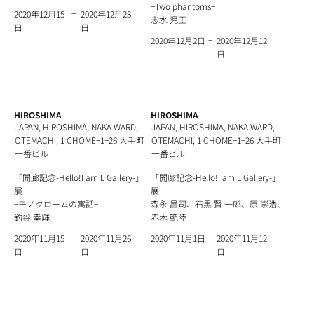
−Two phantoms−
−
2020年12月23
2020年12月15
志水 児王
日
日
−
2020年12月12
2020年12月2日
日
HIROSHIMA
HIROSHIMA
JAPAN, HIROSHIMA, NAKA WARD,
JAPAN, HIROSHIMA, NAKA WARD,
OTEMACHI, 1 CHOME−1−26 大手町
OTEMACHI, 1 CHOME−1−26 大手町
一番ビル
一番ビル
「開廊記念-Hello!I am L Gallery-」
「開廊記念-Hello!I am L Gallery-」
展
展
−モノクロームの寓話−
森永 昌司、石黒 賢 一郎、原 崇浩、
釣谷 幸輝
赤木 範陸
−
−
2020年11月26
2020年11月12
2020年11月15
2020年11月1日
日
日
日