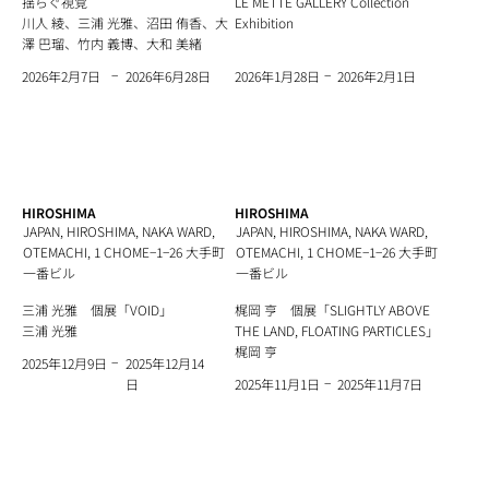
揺らぐ視覚
LE METTÉ GALLERY Collection
川人 綾、三浦 光雅、沼田 侑香、大
Exhibition
澤 巴瑠、竹内 義博、大和 美緒
−
−
2026年6月28日
2026年2月1日
2026年2月7日
2026年1月28日
HIROSHIMA
HIROSHIMA
JAPAN, HIROSHIMA, NAKA WARD,
JAPAN, HIROSHIMA, NAKA WARD,
OTEMACHI, 1 CHOME−1−26 大手町
OTEMACHI, 1 CHOME−1−26 大手町
一番ビル
一番ビル
三浦 光雅 個展「VOID」
梶岡 亨 個展「SLIGHTLY ABOVE
三浦 光雅
THE LAND, FLOATING PARTICLES」
梶岡 亨
−
2025年12月14
2025年12月9日
−
日
2025年11月7日
2025年11月1日