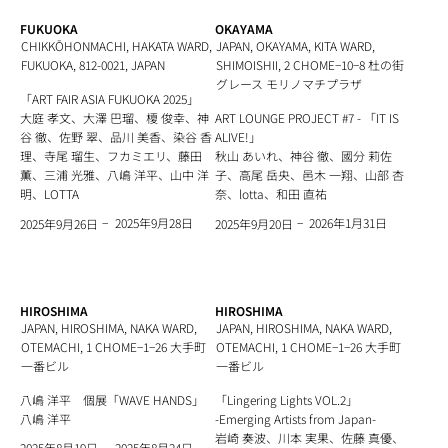
FUKUOKA
OKAYAMA
CHIKKŌHONMACHI, HAKATA WARD,
JAPAN, OKAYAMA, KITA WARD,
FUKUOKA, 812-0021, JAPAN
SHIMOISHII, 2 CHOME−10−8 杜の街
グレース モリノマチプラザ
「ART FAIR ASIA FUKUOKA 2025」
大庭 孝文、大澤 巴瑠、榎 俊幸、神
ART LOUNGE PROJECT #7 - 「IT IS
谷 徹、佐野 翠、品川 美香、染谷 香
ALIVE!」
理、寺尾 瑠生、フカミエリ、藤田
秋山 あいれ、神谷 徹、國分 莉佐
薫、三浦 光雅、八嶋 洋平、山中 洋
子、高尾 岳央、邑木 一翔、山部 杏
明、LOTTA
奈、lotta、和田 直祐
−
−
2025年9月28日
2026年1月31日
2025年9月26日
2025年9月20日
HIROSHIMA
HIROSHIMA
JAPAN, HIROSHIMA, NAKA WARD,
JAPAN, HIROSHIMA, NAKA WARD,
OTEMACHI, 1 CHOME−1−26 大手町
OTEMACHI, 1 CHOME−1−26 大手町
一番ビル
一番ビル
八嶋 洋平 個展「WAVE HANDS」
「Lingering Lights VOL.2」
八嶋 洋平
-Emerging Artists from Japan-
岩崎 奏波、川本 実果、佐藤 真優、
−
2025年8月24日
2025年8月19日