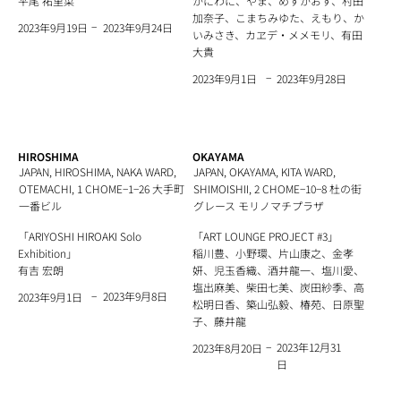
平尾 祐里菜
かにわに、やま、めすかおす、村田
加奈子、こまちみゆた、えもり、か
−
2023年9月24日
2023年9月19日
いみさき、カヱデ・メメモリ、有田
大貴
−
2023年9月28日
2023年9月1日
HIROSHIMA
OKAYAMA
JAPAN, HIROSHIMA, NAKA WARD,
JAPAN, OKAYAMA, KITA WARD,
OTEMACHI, 1 CHOME−1−26 大手町
SHIMOISHII, 2 CHOME−10−8 杜の街
一番ビル
グレース モリノマチプラザ
「ARIYOSHI HIROAKI Solo
「ART LOUNGE PROJECT #3」
Exhibition」
稲川豊、小野環、片山康之、金孝
有吉 宏朗
妍、児玉香織、酒井龍一、塩川愛、
塩出麻美、柴田七美、炭田紗季、高
−
2023年9月8日
2023年9月1日
松明日香、築山弘毅、椿苑、日原聖
子、藤井龍
−
2023年12月31
2023年8月20日
日