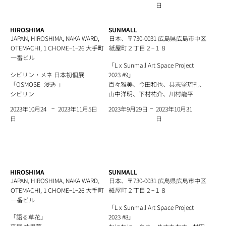
日
HIROSHIMA
SUNMALL
JAPAN, HIROSHIMA, NAKA WARD,
日本、〒730-0031 広島県広島市中区
OTEMACHI, 1 CHOME−1−26 大手町
紙屋町２丁目２−１８
一番ビル
「L x Sunmall Art Space Project
シビリン・メネ 日本初個展
2023 #9」
「OSMOSE -浸透-」
百々雅美、今田和也、具志堅琉孔、
シビリン
山中洋明、下村祐介、川村龍平
−
−
2023年11月5日
2023年10月31
2023年10月24
2023年9月29日
日
日
HIROSHIMA
SUNMALL
JAPAN, HIROSHIMA, NAKA WARD,
日本、〒730-0031 広島県広島市中区
OTEMACHI, 1 CHOME−1−26 大手町
紙屋町２丁目２−１８
一番ビル
「L x Sunmall Art Space Project
「語る草花」
2023 #8」