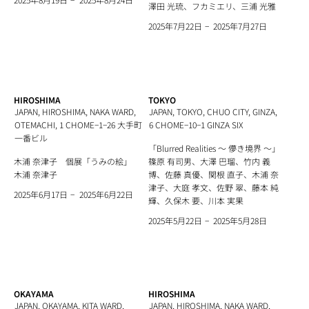
澤田 光琉、フカミエリ、三浦 光雅
−
2025年7月27日
2025年7月22日
HIROSHIMA
TOKYO
JAPAN, HIROSHIMA, NAKA WARD,
JAPAN, TOKYO, CHUO CITY, GINZA,
OTEMACHI, 1 CHOME−1−26 大手町
6 CHOME−10−1 GINZA SIX
一番ビル
「Blurred Realities ～ 儚き境界 ～」
木浦 奈津子 個展「うみの絵」
篠原 有司男、大澤 巴瑠、竹内 義
木浦 奈津子
博、佐藤 真優、関根 直子、木浦 奈
津子、大庭 孝文、佐野 翠、藤本 純
−
2025年6月22日
2025年6月17日
輝、久保木 要、川本 実果
−
2025年5月28日
2025年5月22日
OKAYAMA
HIROSHIMA
JAPAN, OKAYAMA, KITA WARD,
JAPAN, HIROSHIMA, NAKA WARD,