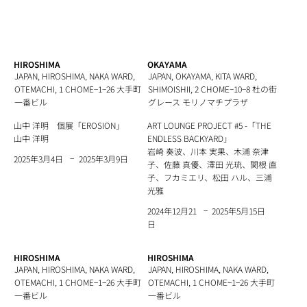
HIROSHIMA
OKAYAMA
JAPAN, HIROSHIMA, NAKA WARD,
JAPAN, OKAYAMA, KITA WARD,
OTEMACHI, 1 CHOME−1−26 大手町
SHIMOISHII, 2 CHOME−10−8 杜の街
一番ビル
グレース モリノマチプラザ
山中 洋明 個展「EROSION」
ART LOUNGE PROJECT #5 -「THE
山中 洋明
ENDLESS BACKYARD」
岩崎 奏波、川本 実果、木浦 奈津
−
2025年3月9日
2025年3月4日
子、佐藤 真優、澤田 光琉、関根 直
子、フカミエリ、松田 ハル、三浦
光雅
−
2025年5月15日
2024年12月21
日
HIROSHIMA
HIROSHIMA
JAPAN, HIROSHIMA, NAKA WARD,
JAPAN, HIROSHIMA, NAKA WARD,
OTEMACHI, 1 CHOME−1−26 大手町
OTEMACHI, 1 CHOME−1−26 大手町
一番ビル
一番ビル