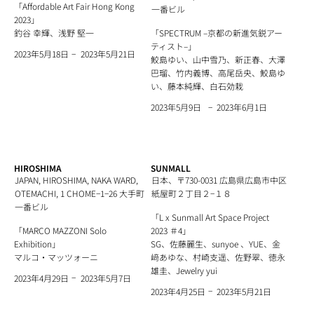
「Affordable Art Fair Hong Kong
一番ビル
2023」
釣谷 幸輝、浅野 堅一
「SPECTRUM –京都の新進気鋭アー
ティスト–」
−
2023年5月21日
2023年5月18日
鮫島ゆい、山中雪乃、新正春、大澤
巴瑠、竹内義博、高尾岳央、鮫島ゆ
い、藤本純輝、白石効栽
−
2023年6月1日
2023年5月9日
HIROSHIMA
SUNMALL
JAPAN, HIROSHIMA, NAKA WARD,
日本、〒730-0031 広島県広島市中区
OTEMACHI, 1 CHOME−1−26 大手町
紙屋町２丁目２−１８
一番ビル
「L x Sunmall Art Space Project
「MARCO MAZZONI Solo
2023 ＃4」
Exhibition」
SG、佐藤麗生、sunyoe 、YUE、金
マルコ・マッツォーニ
﨑あゆな、村崎支遥、佐野翠、徳永
雄圭、Jewelry yui
−
2023年5月7日
2023年4月29日
−
2023年5月21日
2023年4月25日