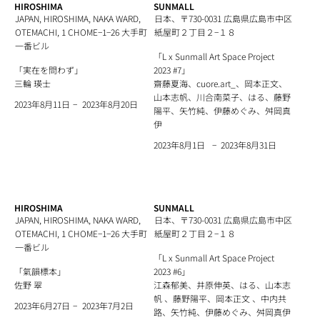
HIROSHIMA
SUNMALL
JAPAN, HIROSHIMA, NAKA WARD,
日本、〒730-0031 広島県広島市中区
OTEMACHI, 1 CHOME−1−26 大手町
紙屋町２丁目２−１８
一番ビル
「L x Sunmall Art Space Project
「実在を問わず」
2023 #7」
三輪 瑛士
齋藤夏海、cuore.art_、岡本正文、
山本志帆、川合南菜子、はる、藤野
−
2023年8月20日
2023年8月11日
陽平、矢竹純、伊藤めぐみ、舛岡真
伊
−
2023年8月31日
2023年8月1日
HIROSHIMA
SUNMALL
JAPAN, HIROSHIMA, NAKA WARD,
日本、〒730-0031 広島県広島市中区
OTEMACHI, 1 CHOME−1−26 大手町
紙屋町２丁目２−１８
一番ビル
「L x Sunmall Art Space Project
「氣韻標本」
2023 #6」
佐野 翠
江森郁美、井原伸英、はる、山本志
帆 、藤野陽平、岡本正文 、中内共
−
2023年7月2日
2023年6月27日
路、矢竹純、伊藤めぐみ、舛岡真伊