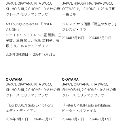
JAPAN, OKAYAMA, KITA WARD,
JAPAN, HIROSHIMA, NAKA WARD,
SHIMOISHII, 2 CHOME−10−8 杜の街
OTEMACHI, 1 CHOME−1−26 大手町
グレース モリノマチプラザ
一番ビル
Art Lounge project #4 「INNER
​ジレスピ サラ個展「​野生のかけら」
VISION 」
ジレスピ・サラ
シェイドリン・エレン、羅 展鵬、王
−
2024年3月31日
2024年3月19日
子駿、三輪 瑛士、松永 瑠利子、石
塚 ちえ、ルメテ・アデリン
−
2024年7月21日
2024年3月20日
OKAYAMA
OKAYAMA
JAPAN, OKAYAMA, KITA WARD,
JAPAN, OKAYAMA, KITA WARD,
SHIMOISHII, 2 CHOME−10−8 杜の街
SHIMOISHII, 2 CHOME−10−8 杜の街
グレース モリノマチプラザ
グレース モリノマチプラザ
「Edi DUBIEN Solo Exhibition」
「Peter OPHEIM solo exhibition」
エディ・デュビアン
ピーター・オフェイム
−
−
2024年3月17日
2024年3月17日
2024年2月21日
2024年2月21日