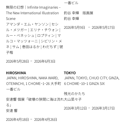
一番ビル
無限の幻想｜Infinite Imaginaries ‒
The New International Illustration
釣谷 幸輝 版画展
Scene
釣谷 幸輝
アマンダ・エム・ヤンソン | セシ
−
2026年5月17日
2026年5月9日
ル・メツガー | エリナ・チウォン |
ルー・ベネッシュ | ロプティン | マ
ルコ・マッツォーニ | シビリン・メ
ネ | サム | 巻田はるか | わだちず | 虢
子楷
−
2026年6月3日
2026年5月28日
HIROSHIMA
TOKYO
JAPAN, HIROSHIMA, NAKA WARD,
JAPAN, TOKYO, CHUO CITY, GINZA,
OTEMACHI, 1 CHOME−1−26 大手町
6 CHOME−10−1 GINZA SIX
一番ビル
残光のかたち
安達響 個展「破壊の狭間に海は流れ
大山菜々子
る」
−
2026年3月17日
2026年3月12日
安達 響
−
2026年4月26日
2026年4月18日