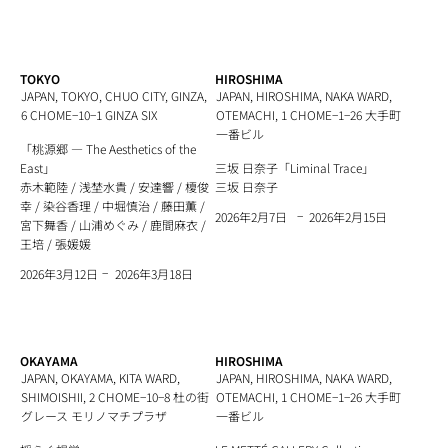
TOKYO
HIROSHIMA
JAPAN, TOKYO, CHUO CITY, GINZA,
JAPAN, HIROSHIMA, NAKA WARD,
6 CHOME−10−1 GINZA SIX
OTEMACHI, 1 CHOME−1−26 大手町
一番ビル
「桃源郷 ― The Aesthetics of the
East」
三坂 日奈子「Liminal Trace」
赤木範陸 / 浅埜水貴 / 安達響 / 榎俊
三坂 日奈子
幸 / 染谷香理 / 中堀慎治 / 藤田薫 /
−
2026年2月15日
2026年2月7日
宮下舞香 / 山浦めぐみ / 鹿間麻衣 /
王培 / 張媛媛
−
2026年3月18日
2026年3月12日
OKAYAMA
HIROSHIMA
JAPAN, OKAYAMA, KITA WARD,
JAPAN, HIROSHIMA, NAKA WARD,
SHIMOISHII, 2 CHOME−10−8 杜の街
OTEMACHI, 1 CHOME−1−26 大手町
グレース モリノマチプラザ
一番ビル