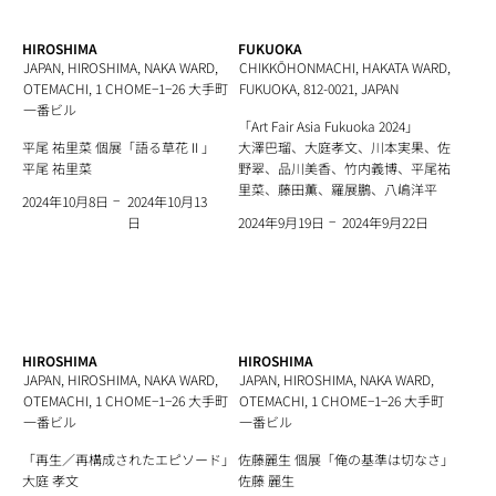
HIROSHIMA
FUKUOKA
JAPAN, HIROSHIMA, NAKA WARD,
CHIKKŌHONMACHI, HAKATA WARD,
OTEMACHI, 1 CHOME−1−26 大手町
FUKUOKA, 812-0021, JAPAN
一番ビル
「Art Fair Asia Fukuoka 2024」
平尾 祐里菜 個展「語る草花Ⅱ」
大澤巴瑠、大庭孝文、川本実果、佐
平尾 祐里菜
野翠、品川美香、竹内義博、平尾祐
里菜、藤田薫、羅展鵬、八嶋洋平
−
2024年10月13
2024年10月8日
−
日
2024年9月22日
2024年9月19日
HIROSHIMA
HIROSHIMA
JAPAN, HIROSHIMA, NAKA WARD,
JAPAN, HIROSHIMA, NAKA WARD,
OTEMACHI, 1 CHOME−1−26 大手町
OTEMACHI, 1 CHOME−1−26 大手町
一番ビル
一番ビル
「再生／再構成されたエピソード」
佐藤麗生 個展「俺の基準は切なさ」
大庭 孝文
佐藤 麗生