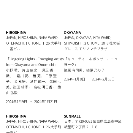
HIROSHIMA
OKAYAMA
JAPAN, HIROSHIMA, NAKA WARD,
JAPAN, OKAYAMA, KITA WARD,
OTEMACHI, 1 CHOME−1−26 大手町
SHIMOISHII, 2 CHOME−10−8 杜の街
一番ビル
グレース モリノマチプラザ
「Lingering Lights - Emerging Artists
「キューティー & ボクサー、ニュー
from Okayama and Onomichi」
ヨーク」
小野 環、 片山 康之、 児玉 香
篠原 有司男、篠原 乃り子
織、 塩川 愛、 椿 苑、 日原 聖
−
2024年2月18日
2024年1月8日
子、 金 孝妍、 酒井 龍一、 柴田 七
美、炭田 紗季 、 高松 明日香 、 築
山 弘毅
−
2024年1月21日
2024年1月9日
HIROSHIMA
SUNMALL
JAPAN, HIROSHIMA, NAKA WARD,
日本、〒730-0031 広島県広島市中区
OTEMACHI, 1 CHOME−1−26 大手町
紙屋町２丁目２−１８
一番ビル