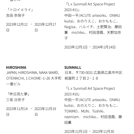
「L x Sunmall Art Space Project
「トロイメライ」
2023 #11」
吉田 奈保子
中田一平/ACUTE artworks、ONIKU
kuitai、おのりえこ、おかももこ、
−
2023年12月17
2023年12月12
Nagisa、ハルイチ、土肥賢治、藤田
日
日
薫 michiko.、村田澄霞、天野加奈
子
−
2024年1月14日
2023年12月1日
HIROSHIMA
SUNMALL
JAPAN, HIROSHIMA, NAKA WARD,
日本、〒730-0031 広島県広島市中区
OTEMACHI, 1 CHOME−1−26 大手町
紙屋町２丁目２−１８
一番ビル
「L x Sunmall Art Space Project
「昨日見た夢」
2023 #10」
三坂 日奈子
中田一平/ACUTE artworks、ONIKU
kuitai、おのえりこ、おかももこ、
−
2023年11月19
2023年11月14
TOKIMO、MUN、Toshiki、
日
日
nezmizm. michiko.、村田澄霞、藤
田薫
−
2023年11月30
2023年11月1日