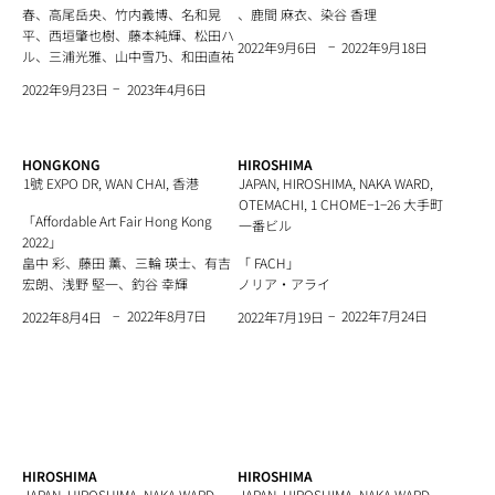
春、高尾岳央、竹内義博、名和晃
、鹿間 麻衣、染谷 香理
平、西垣肇也樹、藤本純輝、松田ハ
−
2022年9月18日
2022年9月6日
ル、三浦光雅、山中雪乃、和田直祐
−
2023年4月6日
2022年9月23日
HONGKONG
HIROSHIMA
1號 EXPO DR, WAN CHAI, 香港
JAPAN, HIROSHIMA, NAKA WARD,
OTEMACHI, 1 CHOME−1−26 大手町
「Affordable Art Fair Hong Kong
一番ビル
2022」
畠中 彩、藤田 薰、三輪 瑛士、有吉
「 FACH」
宏朗、浅野 堅一、釣谷 幸輝
ノリア・アライ
−
−
2022年8月7日
2022年7月24日
2022年8月4日
2022年7月19日
HIROSHIMA
HIROSHIMA
JAPAN, HIROSHIMA, NAKA WARD,
JAPAN, HIROSHIMA, NAKA WARD,