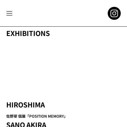
EXHIBITIONS
HIROSHIMA
佐野翠 個展「POSITION MEMORY」
SANO AKIRA