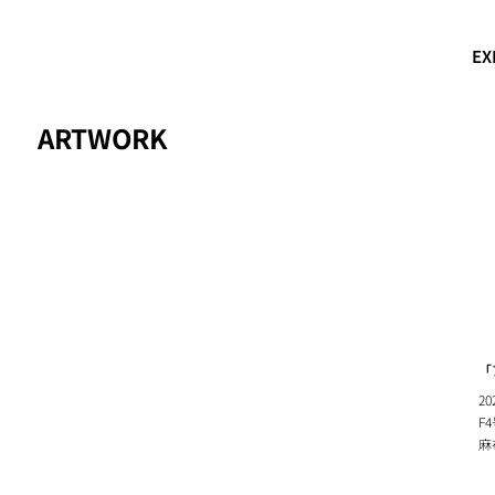
EX
ARTWORK
「
20
F
麻