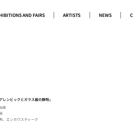
HIBITIONS AND FAIRS
ARTISTS
NEWS
C
アレンビックとガラス器の静物」
26年
4号
布、エンカウスティーク