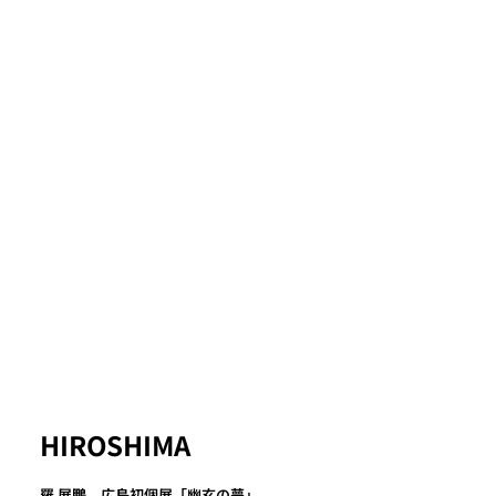
HIROSHIMA
羅 展鵬 広島初個展「幽玄の夢」