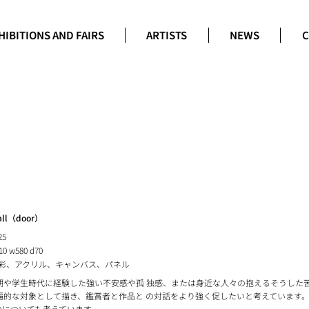
HIBITIONS AND FAIRS
ARTISTS
NEWS
C
all（door）
25
10 w580 d70
彩、アクリル、キャンバス、パネル
期や学生時代に経験した強い不安感や孤 独感、または身近な人々の抱えるそうした
遍的な対象として描き、鑑賞者と作品と の対話をより強く促したいと考えています
かについても考えています。