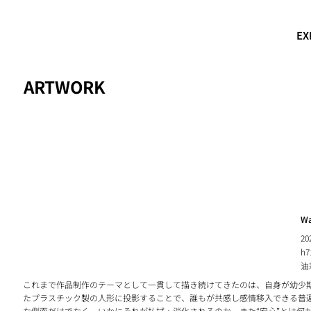
EX
ARTWORK
W
20
h7
油
これまで作品制作のテーマとして一貫して描き続けてきたのは、自身が幼少
たプラスチック製の人形に投影することで、誰もが共感し感情移入できる普
な側面だけでなく、いかにそれが払拭・消化されるのか、また“安心”とは何