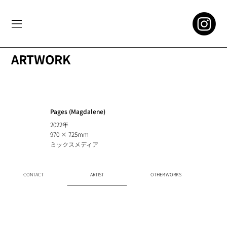
ARTWORK
Pages (Magdalene)
2022年
970 × 725mm
ミックスメディア
CONTACT
ARTIST
OTHER WORKS