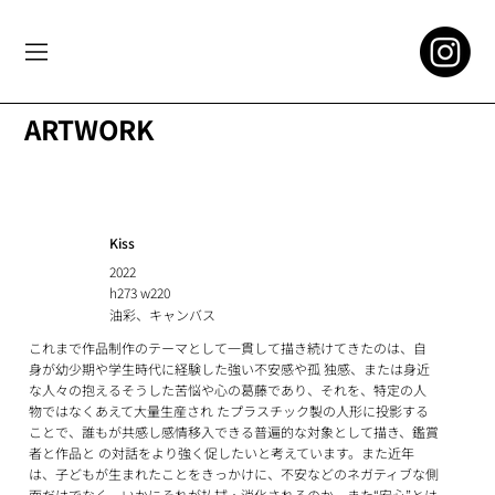
ARTWORK
Kiss
2022
h273 w220
油彩、キャンバス
これまで作品制作のテーマとして一貫して描き続けてきたのは、自
身が幼少期や学生時代に経験した強い不安感や孤 独感、または身近
な人々の抱えるそうした苦悩や心の葛藤であり、それを、特定の人
物ではなくあえて大量生産され たプラスチック製の人形に投影する
ことで、誰もが共感し感情移入できる普遍的な対象として描き、鑑賞
者と作品と の対話をより強く促したいと考えています。また近年
は、子どもが生まれたことをきっかけに、不安などのネガティブな側
面だけでなく、いかにそれが払拭・消化されるのか、また“安心”とは