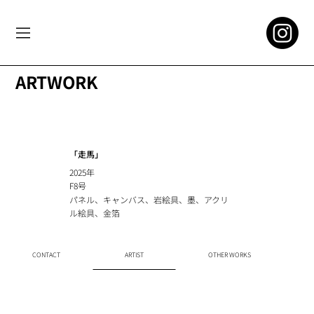
ARTWORK
「走馬」
2025年
F8号
パネル、キャンバス、岩絵具、墨、アクリ
ル絵具、金箔
CONTACT
ARTIST
OTHER WORKS