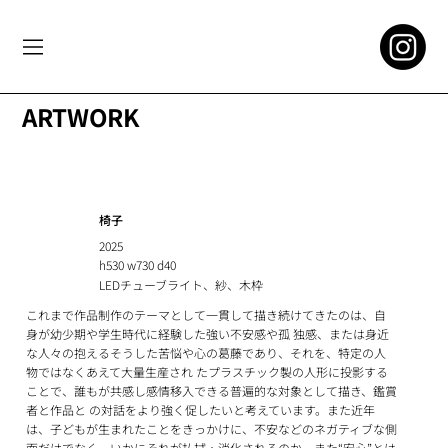
ARTWORK
椅子
2025
h530 w730 d40
LEDチューブライト、紗、木枠
これまで作品制作のテーマとして一貫して描き続けてきたのは、自
身が幼少期や学生時代に経験した強い不安感や孤 独感、または身近
な人々の抱えるそうした苦悩や心の葛藤であり、それを、特定の人
物ではなくあえて大量生産され たプラスチック製の人形に投影する
ことで、誰もが共感し感情移入できる普遍的な対象として描き、鑑賞
者と作品と の対話をより強く促したいと考えています。また近年
は、子どもが生まれたことをきっかけに、不安などのネガティブな側
面だけでなく、いかにそれが払拭・消化されるのか、また“安心”とは