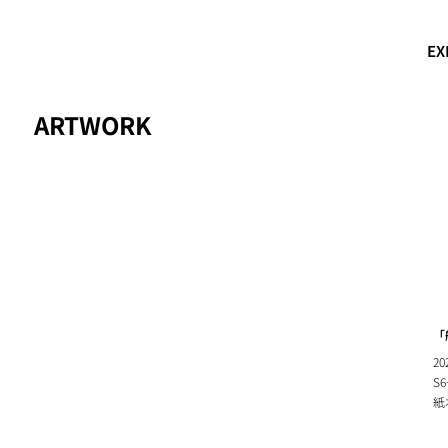
EX
ARTWORK
「
20
S
紙