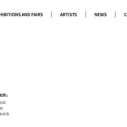
HIBITIONS AND FAIRS
ARTISTS
NEWS
C
船旅」
26年
6号
本彩色